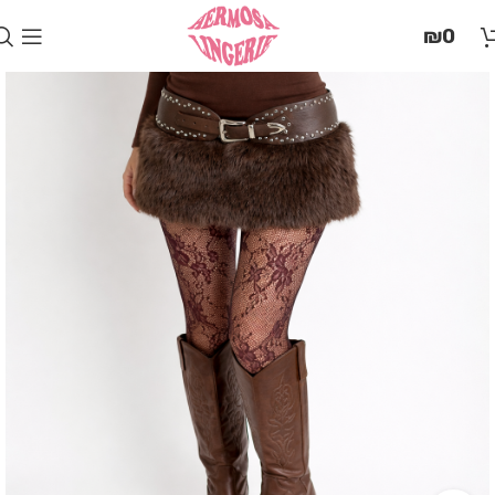
בְּאֲתָר
₪
0
זֶה
מֻפְעֶלֶת
מַעֲרֶכֶת
"המרכז
הישראלי
לְהַנְגָּשָׁת
אָתָרִים".
הַמְּסַיַּעַת
לִנְגִישׁוּת
הָאֲתָר.
לִפְתִיחַת
תַּפְרִיט
הֵנְּגִישׁוּת
לְחַץ
ALT+0