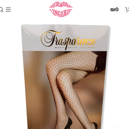
בְּאֲתָר
₪
0
זֶה
מֻפְעֶלֶת
מַעֲרֶכֶת
"המרכז
הישראלי
לְהַנְגָּשָׁת
אָתָרִים".
הַמְּסַיַּעַת
לִנְגִישׁוּת
הָאֲתָר.
לִפְתִיחַת
תַּפְרִיט
הֵנְּגִישׁוּת
לְחַץ
ALT+0