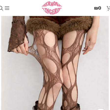
בְּאֲתָר
₪
0
זֶה
מֻפְעֶלֶת
מַעֲרֶכֶת
"המרכז
הישראלי
לְהַנְגָּשָׁת
אָתָרִים".
הַמְּסַיַּעַת
לִנְגִישׁוּת
הָאֲתָר.
לִפְתִיחַת
תַּפְרִיט
הֵנְּגִישׁוּת
לְחַץ
ALT+0