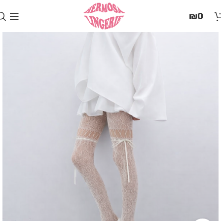
בְּאֲתָר
₪
0
זֶה
מֻפְעֶלֶת
מַעֲרֶכֶת
"המרכז
הישראלי
לְהַנְגָּשָׁת
אָתָרִים".
הַמְּסַיַּעַת
לִנְגִישׁוּת
הָאֲתָר.
לִפְתִיחַת
תַּפְרִיט
הֵנְּגִישׁוּת
לְחַץ
ALT+0