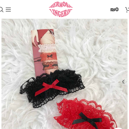
בְּאֲתָר
₪
0
זֶה
מֻפְעֶלֶת
מַעֲרֶכֶת
"המרכז
הישראלי
לְהַנְגָּשָׁת
אָתָרִים".
הַמְּסַיַּעַת
לִנְגִישׁוּת
הָאֲתָר.
לִפְתִיחַת
תַּפְרִיט
הֵנְּגִישׁוּת
לְחַץ
ALT+0