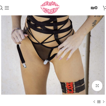
בְּאֲתָר
₪
0
זֶה
מֻפְעֶלֶת
מַעֲרֶכֶת
"המרכז
הישראלי
לְהַנְגָּשָׁת
אָתָרִים".
הַמְּסַיַּעַת
לִנְגִישׁוּת
הָאֲתָר.
לִפְתִיחַת
תַּפְרִיט
הֵנְּגִישׁוּת
לְחַץ
ALT+0
Click to enlarge