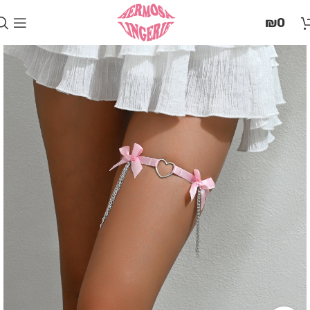
בְּאֲתָר
₪
0
זֶה
מֻפְעֶלֶת
מַעֲרֶכֶת
"המרכז
הישראלי
לְהַנְגָּשָׁת
אָתָרִים".
הַמְּסַיַּעַת
לִנְגִישׁוּת
הָאֲתָר.
לִפְתִיחַת
תַּפְרִיט
הֵנְּגִישׁוּת
לְחַץ
ALT+0