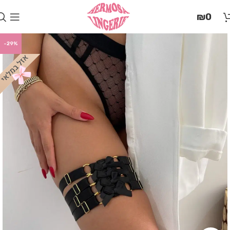
בְּאֲתָר
₪
0
זֶה
מֻפְעֶלֶת
מַעֲרֶכֶת
-29%
"המרכז
הישראלי
לְהַנְגָּשָׁת
אָתָרִים".
הַמְּסַיַּעַת
לִנְגִישׁוּת
הָאֲתָר.
לִפְתִיחַת
תַּפְרִיט
הֵנְּגִישׁוּת
לְחַץ
ALT+0