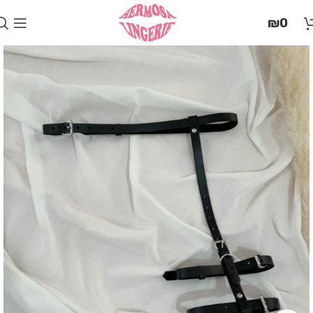
בְּאֲתָר
₪
0
זֶה
מֻפְעֶלֶת
מַעֲרֶכֶת
"המרכז
הישראלי
לְהַנְגָּשָׁת
אָתָרִים".
הַמְּסַיַּעַת
לִנְגִישׁוּת
הָאֲתָר.
לִפְתִיחַת
תַּפְרִיט
הֵנְּגִישׁוּת
לְחַץ
ALT+0