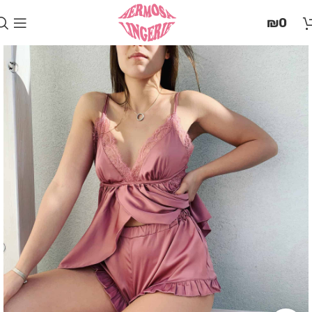
בְּאֲתָר
₪
0
זֶה
מֻפְעֶלֶת
מַעֲרֶכֶת
"המרכז
הישראלי
לְהַנְגָּשָׁת
אָתָרִים".
הַמְּסַיַּעַת
לִנְגִישׁוּת
הָאֲתָר.
לִפְתִיחַת
תַּפְרִיט
הֵנְּגִישׁוּת
לְחַץ
ALT+0