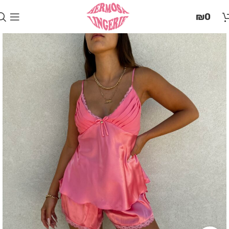
בְּאֲתָר
₪
0
זֶה
מֻפְעֶלֶת
מַעֲרֶכֶת
"המרכז
הישראלי
לְהַנְגָּשָׁת
אָתָרִים".
הַמְּסַיַּעַת
לִנְגִישׁוּת
הָאֲתָר.
לִפְתִיחַת
תַּפְרִיט
הֵנְּגִישׁוּת
לְחַץ
ALT+0