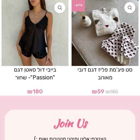
-67%
סט פיג'מת פליז דגם דובי
בייבי דול סאטן דגם
מאוהב
"Passion"- שחור
₪
180
₪
59
₪
180
Join Us
הצטרפי אלינו ותיהני מהטבות שוות :)