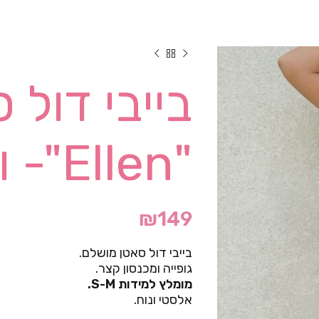
בייבי דול 
"Ellen"- ורוד
₪
149
בייבי דול סאטן מושלם.
גופייה ומכנסון קצר.
מומלץ למידות S-M.
אלסטי ונוח.