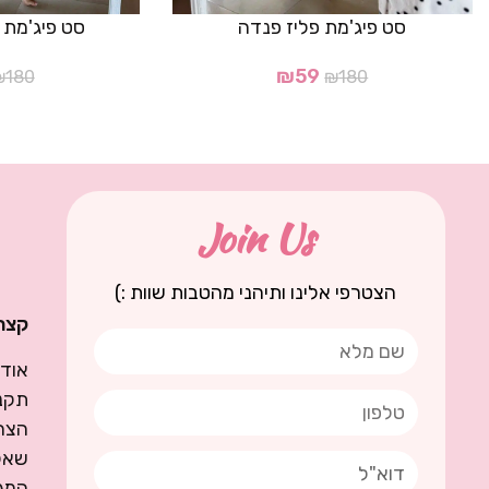
סט פיג'מת פליז פנדה
סט פיג'מת פליז 
₪
59
₪
180
₪
180
Join Us
הצטרפי אלינו ותיהני מהטבות שוות :)
קצת 
אודו
תקנו
הצה
שאל
המגז