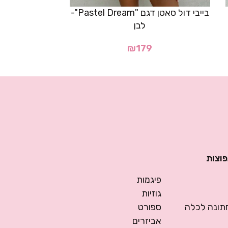
בייבי דול סאטן דגם "Pastel Dream"-
בייבי דול סאטן דגם "nable
לבן
00
₪
179
פוצות
פיגמות
גוזיות
ונה לכלה
ספורט
אביזרים