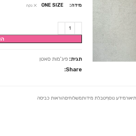
מידה
ONE SIZE
נקה
הו
תגית:
פיג'מות סאטן
Share:
יאור
מידע נוסף
טבלת מידות
משלוחים
הוראות כביסה