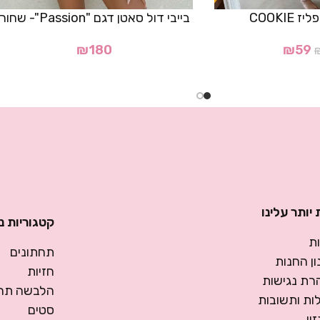
COOKIE
בייבי דול סאטן דגם "Passion"- שחור
₪
180
₪
59
יותר עלינו
קטגוריות נ
ת
תחתונים
ן החנות
חזיות
רת נגישות
הלבשה תחת
ות ותשובות
סטים
ין