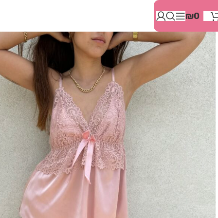
בְּאֲתָר
₪
0
זֶה
מֻפְעֶלֶת
מַעֲרֶכֶת
"המרכז
הישראלי
לְהַנְגָּשָׁת
אָתָרִים".
הַמְּסַיַּעַת
לִנְגִישׁוּת
הָאֲתָר.
לִפְתִיחַת
תַּפְרִיט
הֵנְּגִישׁוּת
לְחַץ
ALT+0