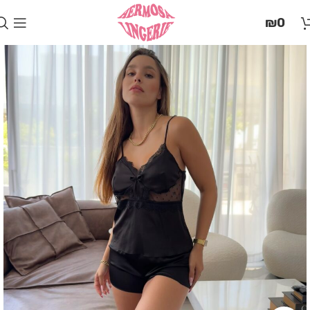
בְּאֲתָר
₪
0
זֶה
מֻפְעֶלֶת
מַעֲרֶכֶת
"המרכז
הישראלי
לְהַנְגָּשָׁת
אָתָרִים".
הַמְּסַיַּעַת
לִנְגִישׁוּת
הָאֲתָר.
לִפְתִיחַת
תַּפְרִיט
הֵנְּגִישׁוּת
לְחַץ
ALT+0