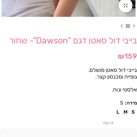
Click to enlarge
בייבי דול סאטן דגם "Dawson"- שחור
₪
159
בייבי דול סאטן מושלם.
גופייה ומכנסון קצר.
אלסטי ונוח.
מידה
S
L
M
S
נקה