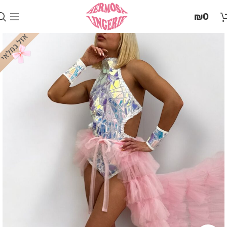
בְּאֲתָר
₪
0
זֶה
מֻפְעֶלֶת
מַעֲרֶכֶת
"המרכז
הישראלי
לְהַנְגָּשָׁת
אָתָרִים".
הַמְּסַיַּעַת
לִנְגִישׁוּת
הָאֲתָר.
לִפְתִיחַת
תַּפְרִיט
הֵנְּגִישׁוּת
לְחַץ
ALT+0