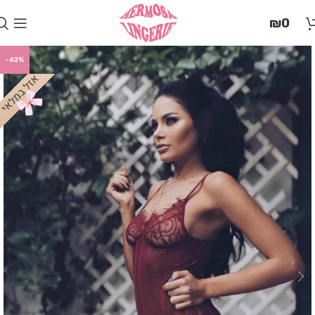
בְּאֲתָר
₪
0
זֶה
מֻפְעֶלֶת
מַעֲרֶכֶת
-62%
"המרכז
הישראלי
לְהַנְגָּשָׁת
אָתָרִים".
הַמְּסַיַּעַת
לִנְגִישׁוּת
הָאֲתָר.
לִפְתִיחַת
תַּפְרִיט
הֵנְּגִישׁוּת
לְחַץ
ALT+0