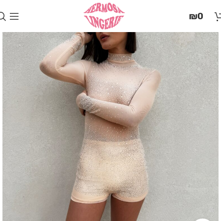
בְּאֲתָר
₪
0
זֶה
מֻפְעֶלֶת
מַעֲרֶכֶת
"המרכז
הישראלי
לְהַנְגָּשָׁת
אָתָרִים".
הַמְּסַיַּעַת
לִנְגִישׁוּת
הָאֲתָר.
לִפְתִיחַת
תַּפְרִיט
הֵנְּגִישׁוּת
לְחַץ
ALT+0