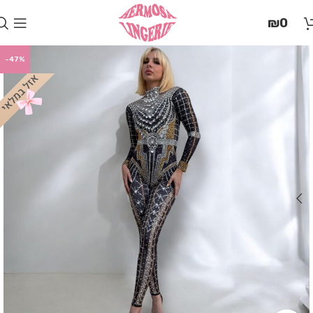
בְּאֲתָר
₪
0
זֶה
מֻפְעֶלֶת
מַעֲרֶכֶת
-47%
"המרכז
הישראלי
לְהַנְגָּשָׁת
אָתָרִים".
הַמְּסַיַּעַת
לִנְגִישׁוּת
הָאֲתָר.
לִפְתִיחַת
תַּפְרִיט
הֵנְּגִישׁוּת
לְחַץ
ALT+0