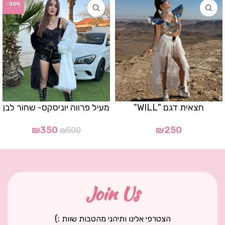
-30%
חצאית דגם "WILL"
מעיל פרווה יוניסקס- שחור לבן
₪
350
₪
250
₪
500
Join Us
הצטרפי אלינו ותיהני מהטבות שוות :)