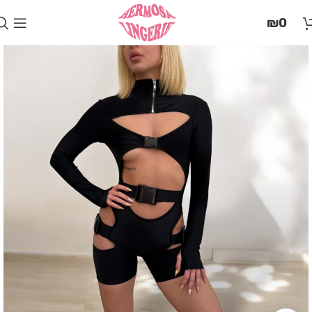
בְּאֲתָר
₪
0
זֶה
מֻפְעֶלֶת
מַעֲרֶכֶת
"המרכז
הישראלי
לְהַנְגָּשָׁת
אָתָרִים".
הַמְּסַיַּעַת
לִנְגִישׁוּת
הָאֲתָר.
לִפְתִיחַת
תַּפְרִיט
הֵנְּגִישׁוּת
לְחַץ
ALT+0