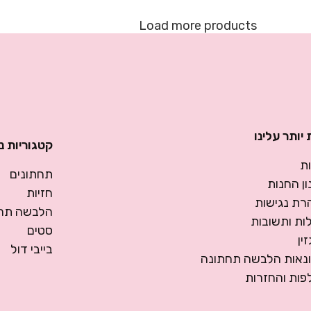
Load more products
יותר עלינו
קטגוריות נ
ת
תחתונים
ן החנות
חזיות
רת נגישות
הלבשה תחת
ות ותשובות
סטים
ין
בייבי דול
ונאות הלבשה תחתונה
פות והחזרות