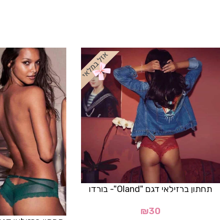
תחתון ברזילאי דגם "Oland"- בורדו
₪
30