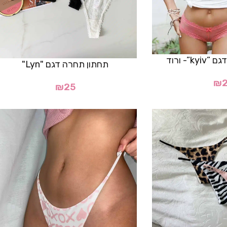
k”- ורוד
תחתון תחרה דגם "Lyn"
₪
₪
25