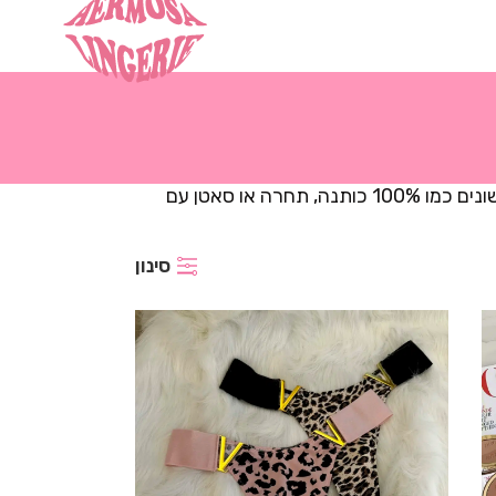
בעמוד הזה תמצא תחתונים ברזילאים שיתנו לך הרגשה סקסית! אנו מציעים מגוון רחב במיוחד של תחתונים ברזילאיים מסוגי בד שונים כמו 100% כותנה, תחרה או סאטן עם
סינון