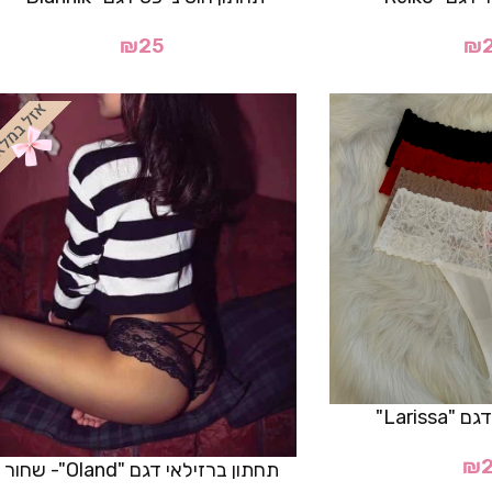
₪
25
₪
Lariss"
₪
תחתון ברזילאי דגם "Oland"- שחור