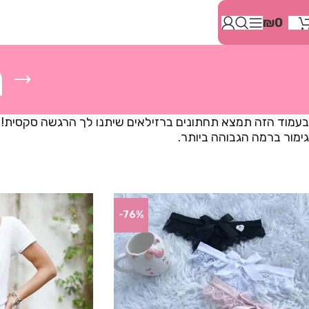
בְּאֲתָר
₪
0
זֶה
מֻפְעֶלֶת
מַעֲרֶכֶת
ת
"המרכז
הישראלי
לְהַנְגָּשָׁת
אָתָרִים".
הַמְּסַיַּעַת
גימור ברמה הגבוהה ביותר.
לִנְגִישׁוּת
הָאֲתָר.
לִפְתִיחַת
תַּפְרִיט
הֵנְּגִישׁוּת
-76%
לְחַץ
ALT+0