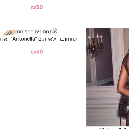
₪
30
תחתון ברזילאי דגם "Antonella"- אדום
₪
30