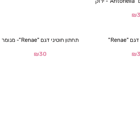
ירוק
₪
"Renae"
תחתון חוטיני דגם "Renae"- מנומר
₪
30
₪