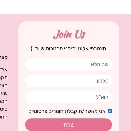
Join Us
הצטרפי אלינו ותיהני מהטבות שוות :)
קצת 
אודו
תקנו
הצה
שאל
המגז
סיט
אני מאשר/ת קבלת חומרים פרסומיים
החל
שלחי