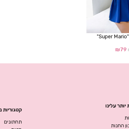
"
₪
79
יותר עלינו
קטגוריות נ
ת
תחתונים
ן החנות