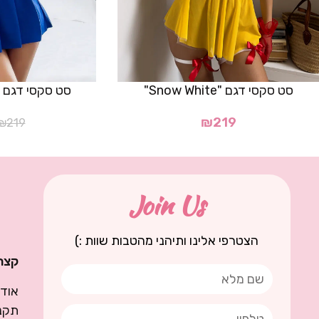
סט סקסי דגם "Snow White"
סט סקסי דגם "Super Mario
₪
219
₪
219
Join Us
הצטרפי אלינו ותיהני מהטבות שוות :)
קצת 
אודו
תקנו