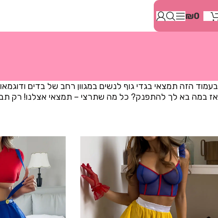
בְּאֲתָר
₪
0
זֶה
מֻפְעֶלֶת
מַעֲרֶכֶת
"המרכז
הישראלי
לְהַנְגָּשָׁת
אָתָרִים".
בעמוד הזה תמצאי בגדי גוף לנשים במגוון רחב של בדים ודוגמאות,
הַמְּסַיַּעַת
אז במה בא לך להתפנק? כל מה שתרצי – תמצאי אצלנו! רק תבח
לִנְגִישׁוּת
הָאֲתָר.
לִפְתִיחַת
תַּפְרִיט
הֵנְּגִישׁוּת
לְחַץ
ALT+0