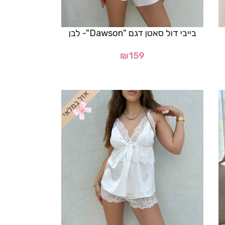
בייבי דול סאטן דגם "Dawson"- לבן
₪
159