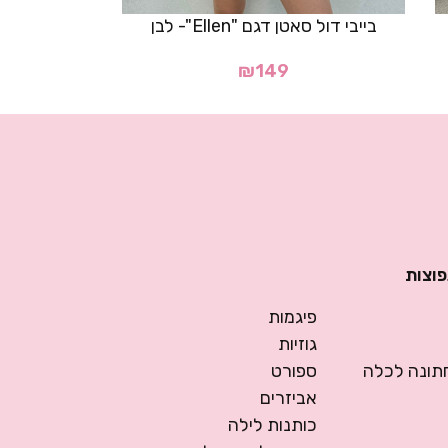
בייבי דול סאטן דגם "Ellen"- לבן
₪
149
פוצות
פיגמות
גוזיות
ונה לכלה
ספורט
אביזרים
כותנות לילה