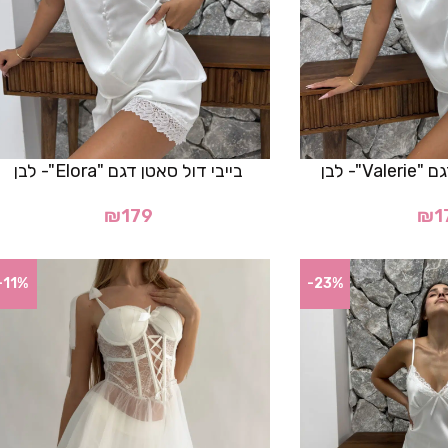
V"- לבן
בייבי דול סאטן דגם "Elora"- לבן
₪
179
₪
1
-11%
-23%