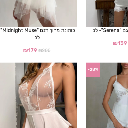
"- לבן
כותונת מחוך דגם "se
לבן
₪
139
₪
179
₪
200
-28%