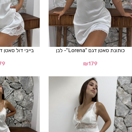
כותונת סאטן דגם "Lorena"- לבן
בייבי דול סאטן דגם "alerie
79
₪
179