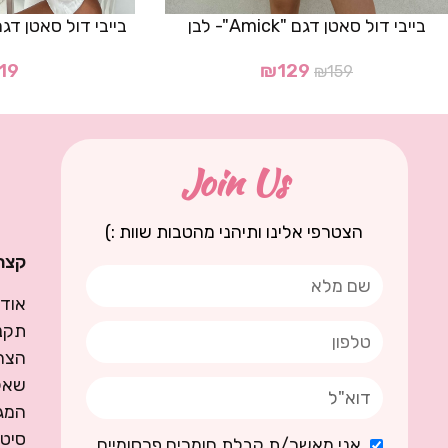
בייבי דול סאטן דגם "Amick"- לבן
בייבי דול סאטן דגם- "Kimberly
19
₪
129
₪
159
Join Us
הצטרפי אלינו ותיהני מהטבות שוות :)
קצת 
אודו
תקנו
הצה
שאל
המגז
סיט
אני מאשר/ת קבלת חומרים פרסומיים