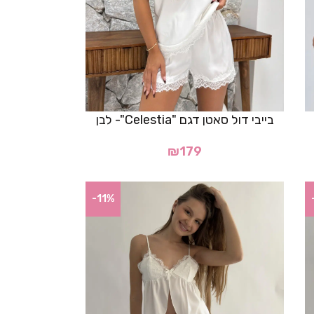
בייבי דול סאטן דגם "Celestia"- לבן
₪
179
-11%