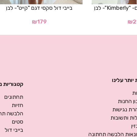
"- לבן
בייבי דול סקסי דגם "קייט"- לבן
₪
179
₪
2
יותר עלינו
קטגוריות נ
ת
תחתונים
ן החנות
חזיות
רת נגישות
הלבשה תחת
ות ותשובות
סטים
ין
בייבי דול
ונאות הלבשה תחתונה