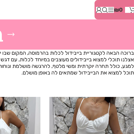
בְּאֲתָר
₪
0
זֶה
מֻפְעֶלֶת
מַעֲרֶכֶת
ב
"המרכז
הישראלי
לְהַנְגָּשָׁת
אָתָרִים".
ברוכה הבאה לקטגוריית בייבידול לכלות בהרמוסה, המקום שבו יו
הַמְּסַיַּעַת
אצלנו תוכלי למצוא בייבידולים מעוצבים במיוחד לכלות, עם דגש 
לִנְגִישׁוּת
למגע, כולל תחרה יוקרתית ומשי מלטף, להרגשה מושלמת ונוחות מ
הָאֲתָר.
תוכל למצוא את הבייבידול שמתאים לה באופן מושלם.
לִפְתִיחַת
תַּפְרִיט
הֵנְּגִישׁוּת
לְחַץ
ALT+0