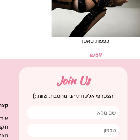
כפפות סאטן
₪
59
Join Us
הצטרפי אלינו ותיהני מהטבות שוות :)
קצת 
אודו
תקנו
הצה