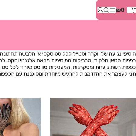
בְּאֲתָר
₪
0
זֶה
מֻפְעֶלֶת
מַעֲרֶכֶת
"המרכז
הישראלי
לְהַנְגָּשָׁת
אָתָרִים".
הוסיפי נגיעה של יוקרה וסטייל לכל סט סקסי או הלבשה תחתונ
הַמְּסַיַּעַת
כפפות סטאן חלקות ומבריקות המוסיפות מראה אלגנטי וסקסי לכל
לִנְגִישׁוּת
כפפות רשת נועזות ומסקרנות, המעניקות טוויסט מיוחד לכל סט
הָאֲתָר.
תני לעצמך את ההזדמנות להרגיש מיוחדת ומסוגננת עם הכפפות
לִפְתִיחַת
תַּפְרִיט
הֵנְּגִישׁוּת
לְחַץ
ALT+0