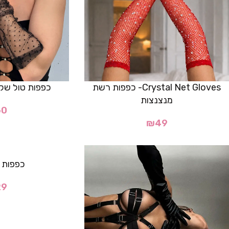
Crystal Net Gloves- כפפות רשת
כפפות טול שקו
מנצנצות
60
₪
49
כפפות 
29