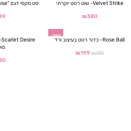
Velvet Strike- שוט רטט יוקרתי
סט סקסי דגם "Pearl Promise"- אדום
89
₪
380
-29%
Rose Ball- כדור רטט בעיצוב ורד
e
מו
₪
199
₪
280
80