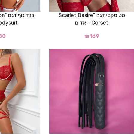
סט סקסי דגם "Scarlet Desire
בגד 
Corset"- אדום
Bodysuit"- א
80
₪
169