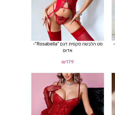
דגם "Rougette"-
סט הלבשה סקסית דגם "Rosabella"-
אדום
₪
179