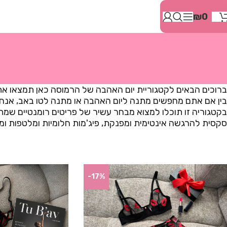
בְּאֲתָר
₪
0
זֶה
מֻפְעֶלֶת
מַעֲרֶכֶת
"המרכז
הישראלי
לְהַנְגָּשָׁת
אָתָרִים".
ברוכים הבאים לקטגוריית יום האהבה של הרמוסה כאן תמצאו א
הַמְּסַיַּעַת
בין אם אתם מחפשים מתנה ליום האהבה או מתנה לטו באב, אנחנ
לִנְגִישׁוּת
בקטגוריה זו תוכלו למצוא מבחר עשיר של פריטים רומנטיים שמת
הָאֲתָר.
סקסית להרגשה אינטימית ומפנקת, פיג'מות חלומיות ומלטפות ומא
לִפְתִיחַת
תַּפְרִיט
הֵנְּגִישׁוּת
לְחַץ
ALT+0
-17%