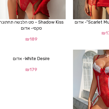
Shadow Kiss – סט הלבשה תחתונה
סקסי- אדום
₪
1
₪
189
White Desire- אדום
₪
179