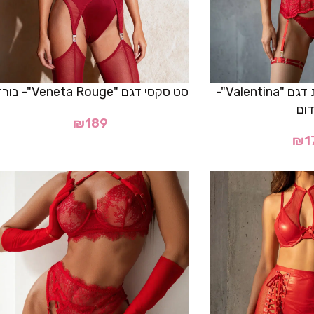
סט הלבשה סקסית דגם "Valentina"-
סט סקסי דגם "Veneta Rouge"- בורדו
ום
₪
189
₪
1