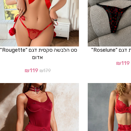
Roselun"
סט הלבשה סקסית 
אדום
₪
119
₪
119
₪
179