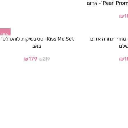
₪
1
-18%
Scarlet Desir- מחוך תחרה אדום
Kiss Me Set- סט נשיקות לוהט לט"ו
שלם
באב
₪
179
₪
1
₪
219