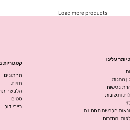
Load more products
יותר עלינו
קטגוריות נ
ת
תחתונים
ן החנות
חזיות
רת נגישות
הלבשה תחת
ות ותשובות
סטים
ין
בייבי דול
ונאות הלבשה תחתונה
פות והחזרות