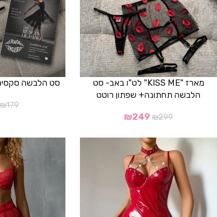
מארז "KISS ME" לט"ו באב- סט
סט הלבשה סקסית דגם "e
הלבשה תחתונה+ שפתון רוטט
₪
179
₪
249
₪
299