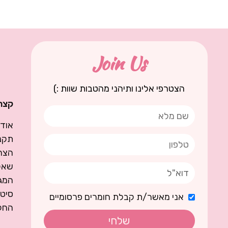
Join Us
הצטרפי אלינו ותיהני מהטבות שוות :)
קצת 
אודו
תקנו
הצה
שאל
המגז
סיט
אני מאשר/ת קבלת חומרים פרסומיים
החל
שלחי