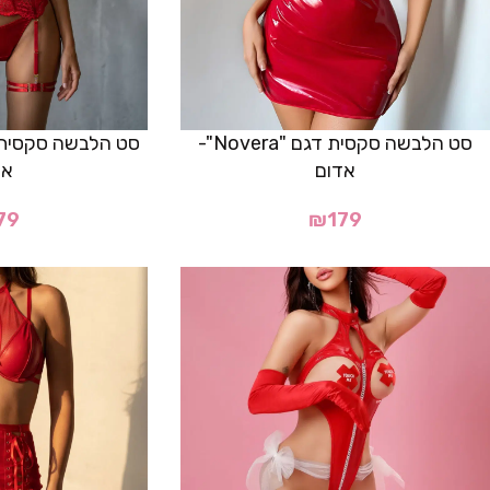
סט הלבשה סקסית דגם "Novera"-
אדום
אד
79
₪
179