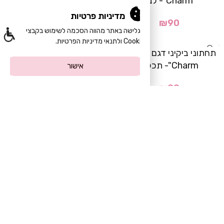
Charm"- לבן
Charm"- תכלת
מדיניות פרטיות
₪
90
₪
90
הגלישה באתר מהווה הסכמה לשימוש בקבצי
Cookie ולתנאי מדיניות הפרטיות.
-48%
תחתוני ביקיני דגם "Polka
Sunset Flow- בגד חוף ארוך
Charm"- תכלת
אישור
₪
149
₪
289
₪
90
Load more products
Join Us
הצטרפי אלינו ותיהני מהטבות שוות :)