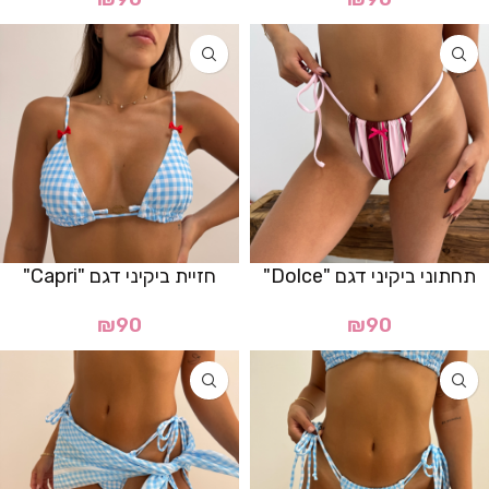
תחתוני ביקיני דגם "Dolce"
חזיית ביקיני דגם "Capri"
₪
90
₪
90