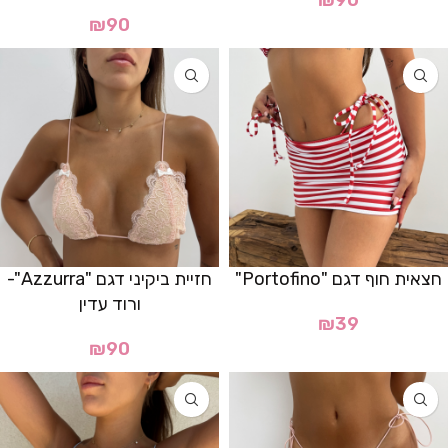
₪
90
₪
90
חצאית חוף דגם "Portofino"
חזיית ביקיני דגם "Azzurra"-
ורוד עדין
₪
39
₪
90