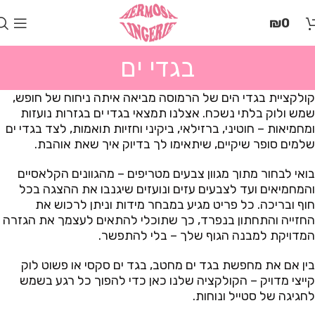
בְּאֲתָר
₪
0
זֶה
מֻפְעֶלֶת
מַעֲרֶכֶת
בגדי ים
"המרכז
הישראלי
קולקציית בגדי הים של הרמוסה מביאה איתה ניחוח של חופש,
לְהַנְגָּשָׁת
שמש ולוק בלתי נשכח. אצלנו תמצאי בגדי ים בגזרות נועזות
אָתָרִים".
ומחמיאות – חוטיני, ברזילאי, ביקיני וחזיות תואמות, לצד בגדי ים
הַמְּסַיַּעַת
שלמים סופר שיקיים, שיתאימו לך בדיוק איך שאת אוהבת.
לִנְגִישׁוּת
הָאֲתָר.
בואי לבחור מתוך מגוון צבעים מטריפים – מהגוונים הקלאסיים
לִפְתִיחַת
והמחמיאים ועד לצבעים עזים ונועזים שיגנבו את ההצגה בכל
תַּפְרִיט
חוף ובריכה. כל פריט מגיע במבחר מידות וניתן לרכוש את
הֵנְּגִישׁוּת
החזייה והתחתון בנפרד, כך שתוכלי להתאים לעצמך את הגזרה
לְחַץ
המדויקת למבנה הגוף שלך – בלי להתפשר.
ALT+0
בין אם את מחפשת בגד ים מחטב, בגד ים סקסי או פשוט לוק
קייצי מדויק – הקולקציה שלנו כאן כדי להפוך כל רגע בשמש
לחגיגה של סטייל ונוחות.