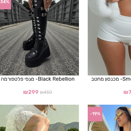
-34%
 מחטב
Black Rebellion- מגפי פלטפורמה
₪
299
₪
₪
450
-19%