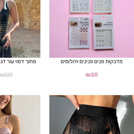
מדבקות פנים פנינים ויהלומים
מחוך דמוי עור דגם "en Corset
₪
20
₪
220