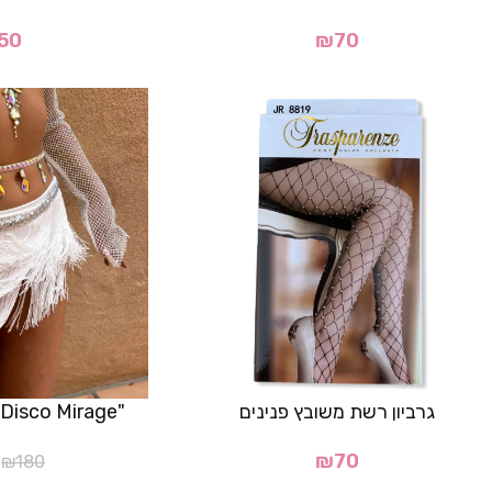
50
₪
70
גרביון רשת משובץ פנינים
"Disco Mirage" – חצאית פרנזים
₪
70
₪
180