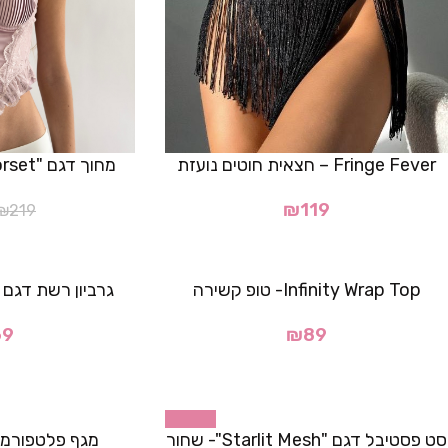
Fringe Fever – חצאית חוטים נועזת
מחוך דגם "Serena Corset"- ורוד
₪
119
₪
219
Infinity Wrap Top- טופ קשירה
גרביון רשת דגם "Wild Lace Cut
69
₪
89
-38%
סט פסטיבל דגם "Starlit Mesh"- שחור
מגף פלטפורמה