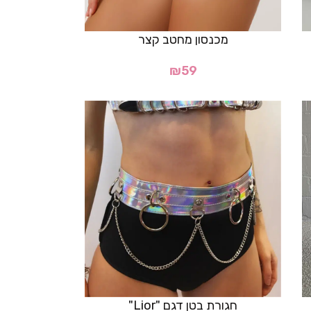
מכנסון מחטב קצר
₪
59
חגורת בטן דגם "Lior"