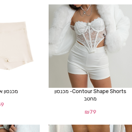
Contour Shape Shorts- מכנסון
מכנסון א
מחטב
59
₪
79