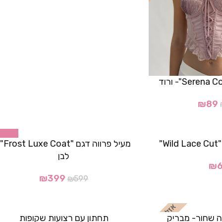
₪
89
-33%
"
מעיל פרווה דגם "t
לבן
₪
₪
399
₪
599
 שחור- מבריק
תחתון עם רצועות שקופות