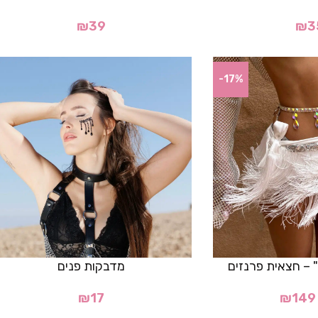
₪
39
₪
3
-17%
מדבקות פנים
₪
17
₪
149