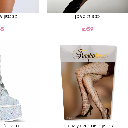
כפפות סאטן
מכנסון א
65
₪
59
גרביון רשת משובץ אבנים
מגף פלטפ