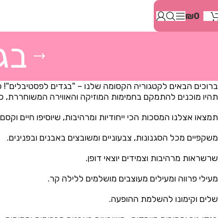
בְּאֲתָר
₪
0
זֶה
מֻפְעֶלֶת
מַעֲרֶכֶת
בג
"המרכז
הישראלי
לְהַנְגָּשָׁת
אָתָרִים".
ברוכים הבאים לקטגוריה הקסומה שלנו – "בגדים לפסטיבלים"!
הַמְּסַיַּעַת
תהיו מוכנים להתמקם בחמימות המוזיקה והאווירה המשוחררת, כ
לִנְגִישׁוּת
הָאֲתָר.
תמצאו אצלנו המסכות הכי ייחודיות ומרהיבות, שיוסיפו חיים וקסם
לִפְתִיחַת
תַּפְרִיט
משקפיים מכל הסגנונות, צבעוניים ומשובצים באבנים ובפנינים.
הֵנְּגִישׁוּת
לְחַץ
שרשראות מרהיבות וצמידים יוצאי דופן.
ALT+0
מעילי פרווה ומעילים מעוצבים מושלמים ללילה קר.
שלים וקימונו להשלמת ההופעה.