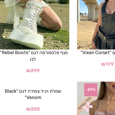
Vix"
מגף פלטפורמה דגם
לבן
₪
179
₪
299
-59%
שמלת ויניל צמודה דגם "Black
Venom"
₪
200