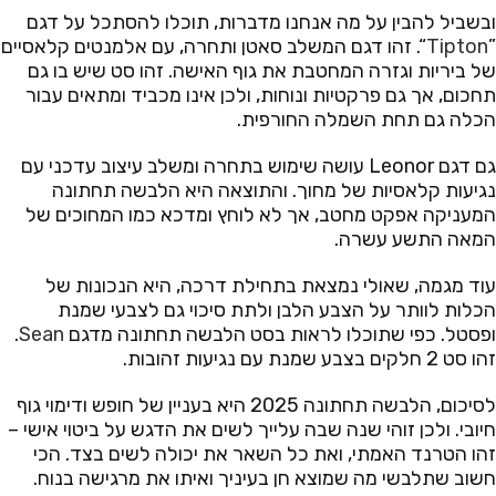
ובשביל להבין על מה אנחנו מדברות, תוכלו להסתכל על דגם
”
Tipton
“. זהו דגם המשלב סאטן ותחרה, עם אלמנטים קלאסיים
של ביריות וגזרה המחטבת את גוף האישה. זהו סט שיש בו גם
תחכום, אך גם פרקטיות ונוחות, ולכן אינו מכביד ומתאים עבור
הכלה גם תחת השמלה החורפית.
גם דגם Leonor עושה שימוש בתחרה ומשלב עיצוב עדכני עם
נגיעות קלאסיות של מחוך. והתוצאה היא הלבשה תחתונה
המעניקה אפקט מחטב, אך לא לוחץ ומדכא כמו המחוכים של
המאה התשע עשרה.
עוד מגמה, שאולי נמצאת בתחילת דרכה, היא הנכונות של
הכלות לוותר על הצבע הלבן ולתת סיכוי גם לצבעי שמנת
ופסטל. כפי שתוכלו לראות בסט הלבשה תחתונה מדגם
Sean
.
זהו סט 2 חלקים בצבע שמנת עם נגיעות זהובות.
לסיכום, הלבשה תחתונה 2025 היא בעניין של חופש ודימוי גוף
חיובי. ולכן זוהי שנה שבה עלייך לשים את הדגש על ביטוי אישי –
זהו הטרנד האמתי, ואת כל השאר את יכולה לשים בצד. הכי
חשוב שתלבשי מה שמוצא חן בעיניך ואיתו את מרגישה בנוח.