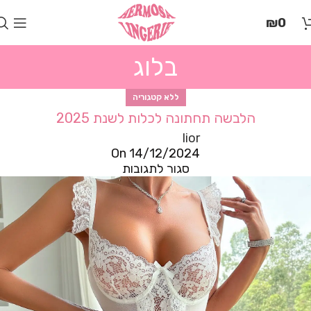
בְּאֲתָר
₪
0
זֶה
מֻפְעֶלֶת
מַעֲרֶכֶת
בלוג
"המרכז
הישראלי
לְהַנְגָּשָׁת
ללא קטגוריה
אָתָרִים".
הלבשה תחתונה לכלות לשנת 2025
הַמְּסַיַּעַת
lior
לִנְגִישׁוּת
On 14/12/2024
הָאֲתָר.
סגור לתגובות
לִפְתִיחַת
תַּפְרִיט
הֵנְּגִישׁוּת
לְחַץ
ALT+0