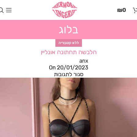
בְּאֲתָר
₪
0
זֶה
מֻפְעֶלֶת
מַעֲרֶכֶת
בלוג
"המרכז
הישראלי
לְהַנְגָּשָׁת
ללא קטגוריה
אָתָרִים".
הלבשה תחתונה אונליין
הַמְּסַיַּעַת
anx
לִנְגִישׁוּת
On 20/01/2023
הָאֲתָר.
סגור לתגובות
לִפְתִיחַת
תַּפְרִיט
הֵנְּגִישׁוּת
לְחַץ
ALT+0