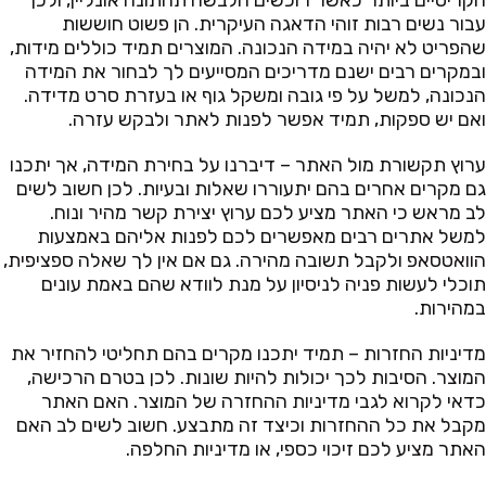
הקריטיים ביותר כאשר רוכשים הלבשה תחתונה אונליין, ולכן
עבור נשים רבות זוהי הדאגה העיקרית. הן פשוט חוששות
שהפריט לא יהיה במידה הנכונה. המוצרים תמיד כוללים מידות,
ובמקרים רבים ישנם מדריכים המסייעים לך לבחור את המידה
הנכונה, למשל על פי גובה ומשקל גוף או בעזרת סרט מדידה.
ואם יש ספקות, תמיד אפשר לפנות לאתר ולבקש עזרה.
ערוץ תקשורת מול האתר – דיברנו על בחירת המידה, אך יתכנו
גם מקרים אחרים בהם יתעוררו שאלות ובעיות. לכן חשוב לשים
לב מראש כי האתר מציע לכם ערוץ יצירת קשר מהיר ונוח.
למשל אתרים רבים מאפשרים לכם לפנות אליהם באמצעות
הוואטסאפ ולקבל תשובה מהירה. גם אם אין לך שאלה ספציפית,
תוכלי לעשות פניה לניסיון על מנת לוודא שהם באמת עונים
במהירות.
מדיניות החזרות – תמיד יתכנו מקרים בהם תחליטי להחזיר את
המוצר. הסיבות לכך יכולות להיות שונות. לכן בטרם הרכישה,
כדאי לקרוא לגבי מדיניות ההחזרה של המוצר. האם האתר
מקבל את כל ההחזרות וכיצד זה מתבצע. חשוב לשים לב האם
האתר מציע לכם זיכוי כספי, או מדיניות החלפה.