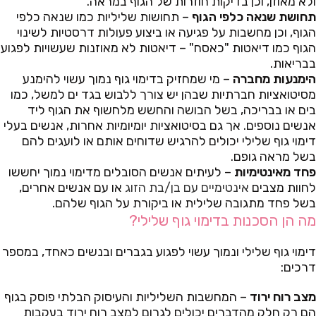
ולא מאוזן, וכן בדיקות חוזרות של הגוף במראה.
תחושת שנאה כלפי הגוף
– תחושות שליליות כמו שנאה כלפי
הגוף, וכן מחשבות על פגיעה או ביצוע פעולות דרסטיות לשינוי
הגוף כמו דיאטות "כאסח" – דיאטות לא מאוזנות שעשויות לפגוע
בבריאות.
הימנעות מחברה
– מי שמחזיק בדימוי גוף נמוך עשוי להימנע
מסיטואציות חברתיות שבהן יש צורך ללבוש בגד ים למשל, כמו
בים או בבריכה, בשל הבושה והחשש מלחשוף את הגוף ליד
אנשים נוספים. אך גם בסיטואציות יומיומיות אחרות, אנשים בעלי
דימוי גוף שלילי יכולים להרגיש שדוחים אותם או לועגים להם
בשל מראה גופם.
פחד מאינטימיות
– לעיתים אנשים הסובלים מדימוי נמוך יחששו
לחוות מצבים
אינטימיים עם בן/בת הזוג
או עם אנשים אחרים,
בשל פחד מתגובה שלילית או ביקורת על הגוף שלהם.
מה הן הסכנות בדימוי גוף שלילי?
דימוי גוף שלילי ונמוך עשוי לפגוע בגברים ובנשים כאחד, במספר
דרכים:
מצב רוח ירוד
– המחשבות השליליות והעיסוק הבלתי פוסק בגוף
הם רק חלק מהדברים יכולים לגרום למצב רוח ירוד בעקבות