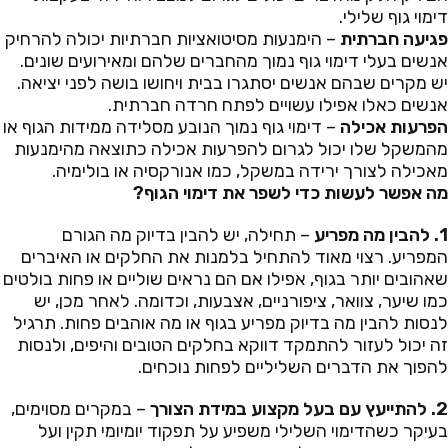
דימוי גוף שלילי.
פגיעה חברתית
– הימנעות מסיטואציות חברתיות יכולה להרחיק
אנשים בעלי דימוי גוף נמוך מהחברים שלהם ומאירועים שונים.
יש מקרים שבהם אנשים יסתגרו בבית ויחושו בושה לפני יציאה.
אנשים כאלו אפילו עשויים לפתח חרדה חברתית.
הפרעות אכילה
– דימוי גוף נמוך הנובע מסלידה ממידות הגוף או
מהמשקל שלו יכול לגרום להפרעות אכילה כתוצאה מהימנעות
מאכילה לצורך ירידה במשקל, כמו אנורקסיה או בולימיה.
מה אפשר לעשות כדי לשפר את דימוי הגוף?
1. להבין מה מפריע
– תחילה, יש להבין בדיוק מה הגורם
המפריע. רצוי מאוד להתחיל בלמנות את החלקים או האיברים
שאהובים יותר בגוף, אפילו אם הם נראים שוליים או פחות בולטים
כמו שיער, צוואר, ציפורניים, אצבעות, וכדומה. לאחר מכן, יש
לנסות להבין מה בדיוק מפריע בגוף או מה אוהבים פחות. תרגיל
זה יכול לעזור להתמקד דווקא בחלקים הטובים והיפים, ולנסות
להפוך את הדברים השליליים לפחות נוכחים.
2. להתייעץ עם בעל מקצוע במידת הצורך
– במקרים מסוימים,
בעיקר כשהדימוי השלילי משפיע על תפקוד יומיומי תקין ועל