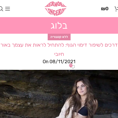
בְּאֲתָר
₪
0
זֶה
מֻפְעֶלֶת
מַעֲרֶכֶת
בלוג
"המרכז
הישראלי
לְהַנְגָּשָׁת
ללא קטגוריה
אָתָרִים".
דרכים לשיפור דימוי הגוף: להתחיל לראות את עצמך באור
הַמְּסַיַּעַת
חיובי
לִנְגִישׁוּת
הָאֲתָר.
On 08/11/2021
לִפְתִיחַת
1,017
תַּפְרִיט
הֵנְּגִישׁוּת
לְחַץ
ALT+0